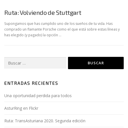
RUTAS
Ruta: Volviendo de Stuttgart
Supongamos que has cumplido uno de los sueños de tu vida. Has
comprado un flamante Porsche como el que está sobre estas líneas y
has elegido (y pagado) la opción …
Buscar:
ENTRADAS RECIENTES
Una oportunidad perdida para todos
AsturRing en Flickr
Ruta: TransAsturiana 2020. Segunda edición