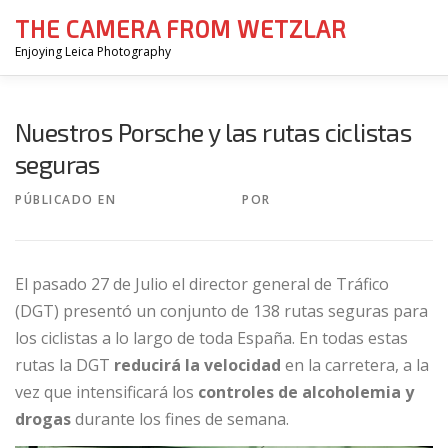
Saltar
THE CAMERA FROM WETZLAR
al
contenido
Enjoying Leica Photography
REGISTERING YOUR MAGBOOK
TCFW ON PRINT
PRE-O
Nuestros Porsche y las rutas ciclistas
seguras
PÚBLICADO EN
1 AGOSTO, 2017
POR
LUIS ARGUELLES
El pasado 27 de Julio el director general de Tráfico
(DGT) presentó un conjunto de 138 rutas seguras para
los ciclistas a lo largo de toda España. En todas estas
rutas la DGT
reducirá la velocidad
en la carretera, a la
vez que intensificará los
controles de alcoholemia y
drogas
durante los fines de semana.